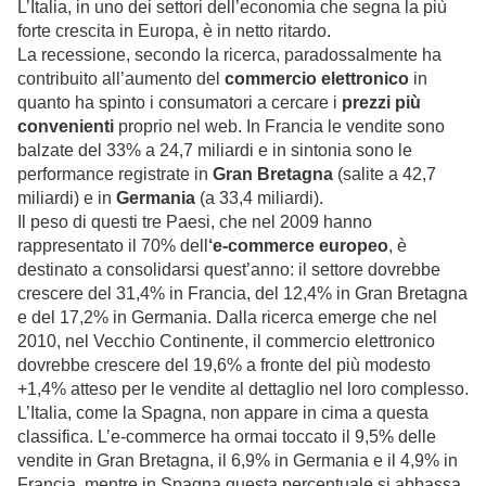
L’Italia, in uno dei settori dell’economia che segna la più
forte crescita in Europa, è in netto ritardo.
La recessione, secondo la ricerca, paradossalmente ha
contribuito all’aumento del
commercio elettronico
in
quanto ha spinto i consumatori a cercare i
prezzi più
convenienti
proprio nel web. In Francia le vendite sono
balzate del 33% a 24,7 miliardi e in sintonia sono le
performance registrate in
Gran Bretagna
(salite a 42,7
miliardi) e in
Germania
(a 33,4 miliardi).
Il peso di questi tre Paesi, che nel 2009 hanno
rappresentato il 70% dell
‘e-commerce europeo
, è
destinato a consolidarsi quest’anno: il settore dovrebbe
crescere del 31,4% in Francia, del 12,4% in Gran Bretagna
e del 17,2% in Germania. Dalla ricerca emerge che nel
2010, nel Vecchio Continente, il commercio elettronico
dovrebbe crescere del 19,6% a fronte del più modesto
+1,4% atteso per le vendite al dettaglio nel loro complesso.
L’Italia, come la Spagna, non appare in cima a questa
classifica. L’e-commerce ha ormai toccato il 9,5% delle
vendite in Gran Bretagna, il 6,9% in Germania e il 4,9% in
Francia, mentre in Spagna questa percentuale si abbassa