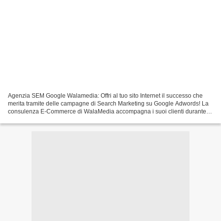
Agenzia SEM Google Walamedia: Offri al tuo sito Internet il successo che
merita tramite delle campagne di Search Marketing su Google Adwords! La
consulenza E-Commerce di WalaMedia accompagna i suoi clienti durante il
processo di sviluppo ed integrazione...