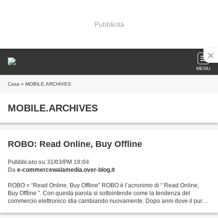
Pubblicità
MENU
Casa
» MOBILE.ARCHIVES
MOBILE.ARCHIVES
ROBO: Read Online, Buy Offline
Pubblicato su 31/03/PM 19:04
Da
e-commercewalamedia.over-blog.it
ROBO = “Read Online, Buy Offline” ROBO é l’acronimo di “ Read Online,
Buy Offline ”. Con questa parola si sottointende come la tendenza del
commercio elettronico stia cambiando nuovamente. Dopo anni dove il pure
player e-commerce l’ha fatta da padrona,...